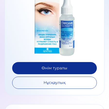
Өнім туралы
Нұсқаулық