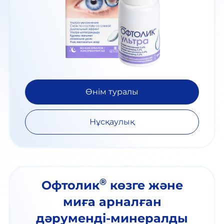
Өнім туралы
Нұсқаулық
®
Офтолик
көзге және
миға арналған
дәруменді-минералды