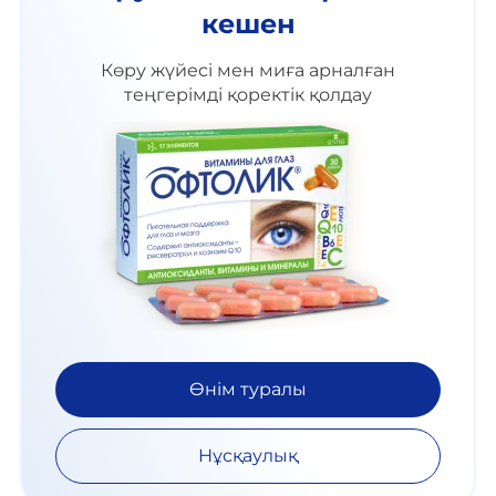
кешен
Көру жүйесі мен миға арналған
теңгерімді қоректік қолдау
Өнім туралы
Нұсқаулық