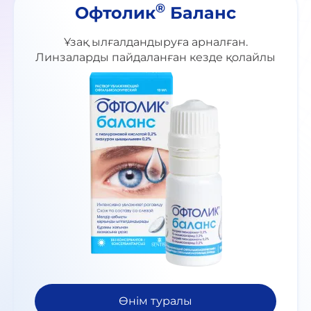
®
Офтолик
Баланс
Ұзақ ылғалдандыруға арналған.
Линзаларды пайдаланған кезде қолайлы
Өнім туралы