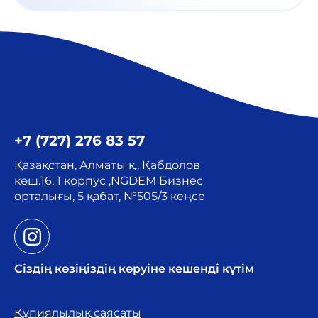
+7 (727) 276 83 57
Қазақстан, Алматы қ., Қабдолов
көш.16, 1 корпус ,NGDEM Бизнес
орталығы, 5 қабат, №505/3 кеңсе
Сіздің көзіңіздің көруіне кешенді күтім
Құпиялылық саясаты