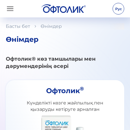
Рус
Басты бет
Өнімдер
Өнімдер
Офтолик® көз тамшылары мен
дәрумендерінің әсері
®
Офтолик
Күнделікті көзге жайлылық пен
қызаруды кетіруге арналған